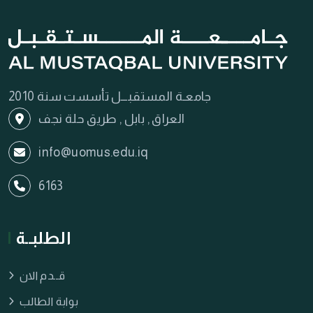
جامعـة المستقبـــل تأسست سنة 2010
العراق , بابل , طريق حلة نجف
info@uomus.edu.iq
6163
الطلبــة
قــدم الان
بوابة الطالب