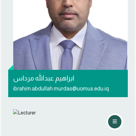
تواصل معي
ابراهيم عبدالله مرداس
ibrahim.abdullah.murdas@uomus.edu.iq