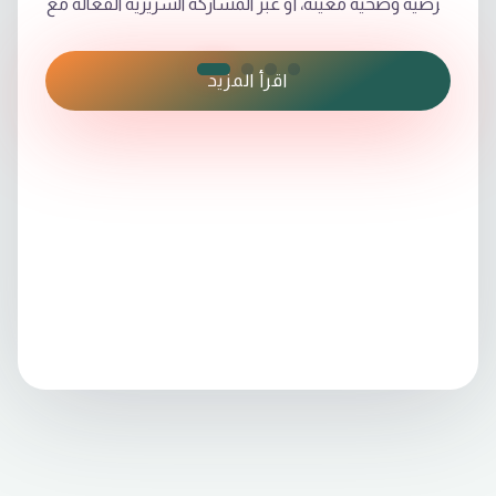
مرضيةً وصحيةً معينة، أو عبر المشاركة السريرية الفعالة مع
الفريق الطبي في اتخاذ القرارات والإجراءات العلاجية
المناسبة.
اقرأ المزيد
ومن هنا نشأت الحاجة إلى وجود المهندس الطبي، الذي
يمتلك المهارات الطبية الأساسية لكن من منظورٍ
هندسي، مما يتيح له بناء تصورٍ هندسيٍ مدروس حول
المشكلات الطبية المعقدة. يتطلب هذا التخصص القدرة
على دمج العلوم الهندسية مع المعرفة الطبية بشكلٍ
متقنٍ لتحقيق نتائج دقيقةٍ وفعالة، مما يجعل المهندس
الطبي جزءًا أساسيًا في فريق الرعاية الصحية لضمان تقديم
علاجٍ دقيقٍ وابتكار تقنياتٍ طبيةٍ جديدةٍ تلبي احتياجات
المرضى.
ويعد مجال الأطراف الصناعية والمساند من أبرز تطبيقات
هندسة الطب الحياتي، حيث يسهم المهندس الطبي في
تصميم وتطوير أطرافٍ صناعيةٍ متقدمةٍ تعيد للمرضى
القدرة على الحركة والقيام بالأنشطة اليومية بكفاءة. كما
يؤدي دورًا مهمًا في تطوير المساند الطبية التي تساعد في
دعم المرضى وعلاجهم، لا سيما الذين يعانون من مشكلاتٍ
حركيةٍ أو إصاباتٍ جسديةٍ مختلفة.