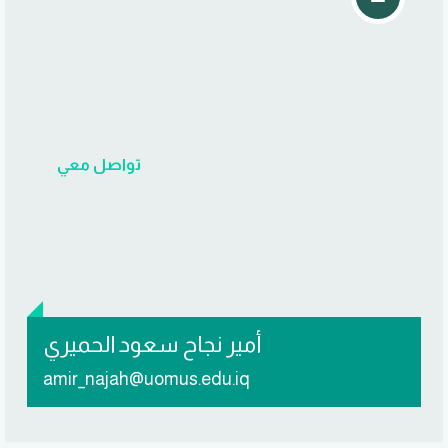
تواصل معي
أمير نجاح سعود الحميري
amir_najah@uomus.edu.iq