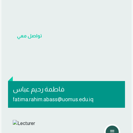
تواصل معي
فاطمة رحيم عباس
fatima.rahim.abass@uomus.edu.iq