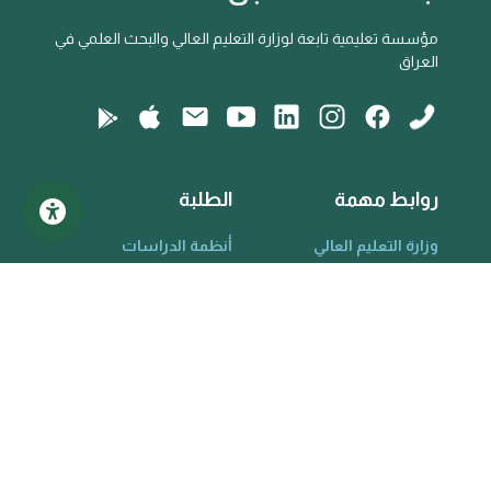
مؤسسة تعليمية تابعة لوزارة التعليم العالي والبحث العلمي في
العراق
روابط مهمة
الطلبة
وزارة التعليم العالي
أنظمة الدراسات
اللجنة التوجيهية
عملية التقييم
المدراء
الهيكل التنظيمي
الأكاديميون
القواعد واللوائح
الكادر التدريسي
معلومات الخريجين
المواقع البحثية
مركز المساعدة
Scopus
حول الجامعة
Research Gate
الكليات والأقسام