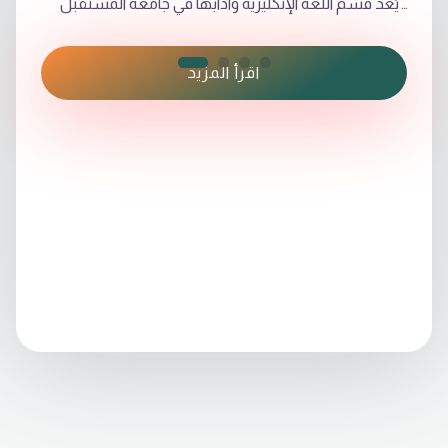
ويُعدّ قسم اللغة الإنكليزية وآدابها في جامعة المستقبل
من الأقسام الرائدة التي تهدف إلى إعداد طلبة يمتلكون
كفاءة لغوية عالية ومهارات تحليلية وثقافية واسعة. يعتمد
اقرأ المزيد
القسم على مناهج حديثة تجمع بين مهارات اللغة
الأساسية (الاستماع، المحادثة، القراءة، والكتابة) وبين
مقررات الأدب والترجمة واللغويات. كما يوفّر بيئة تعليمية
تفاعلية تُشجع الطلبة على التفكير النقدي وتطوير قدراتهم
البحثية. يضم القسم نخبة من التدريسيين المتخصصين
الساعين إلى دعم الطلبة أكاديميًا وتمكينهم مهنيًا،
بالإضافة إلى تنظيم ورش علمية وندوات وأنشطة لغوية
وثقافية تُسهم في تعزيز خبراتهم العملية. ويسعى القسم
إلى تخريج كوادر قادرة على العمل في مجالات التعليم،
الترجمة، الإعلام، والعلاقات العامة، وغيرها من المجالات
التي تتطلب مهارات لغوية رصينة.