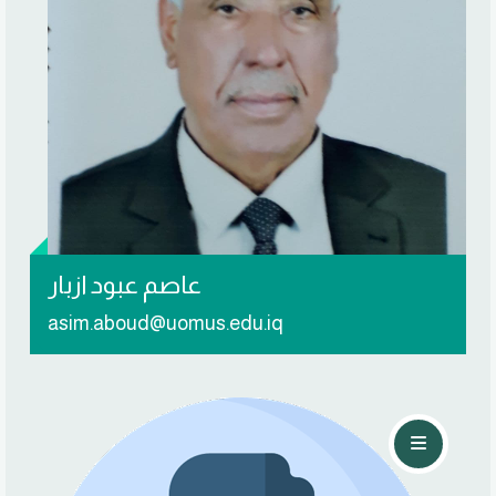
تواصل معي
عاصم عبود ازبار
asim.aboud@uomus.edu.iq