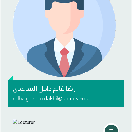
تواصل معي
رضا غانم داخل الساعدي
ridha.ghanim.dakhil@uomus.edu.iq