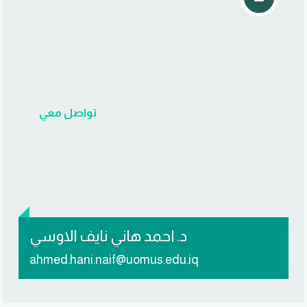
تواصل معي
د. احمد هاني نايف الاوسي
ahmed.hani.naif@uomus.edu.iq