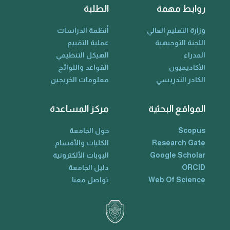
روابط مهمة
الطلبة
وزارة التعليم العالي
أنظمة الدراسات
اللجنة التوجيهية
عملية التقييم
المدراء
الهيكل التنظيمي
الأكاديميون
القواعد واللوائح
الكادر التدريسي
معلومات الخريجين
المواقع البحثية
مركز المساعدة
Scopus
حول الجامعة
Research Gate
الكليات والأقسام
Google Scholar
البوبات الألكترونية
ORCID
دليل الجامعة
Web Of Science
تواصل معنا