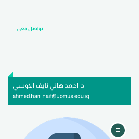
تواصل معي
د. احمد هاني نايف الاوسي
ahmed.hani.naif@uomus.edu.iq