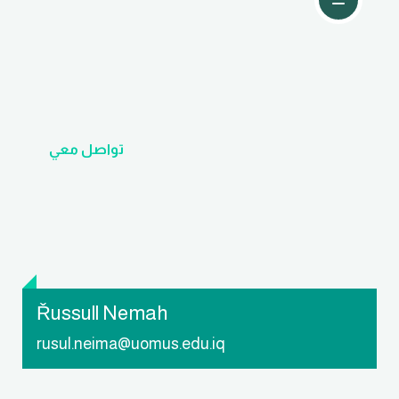
تواصل معي
Řussull Nemah
rusul.neima@uomus.edu.iq