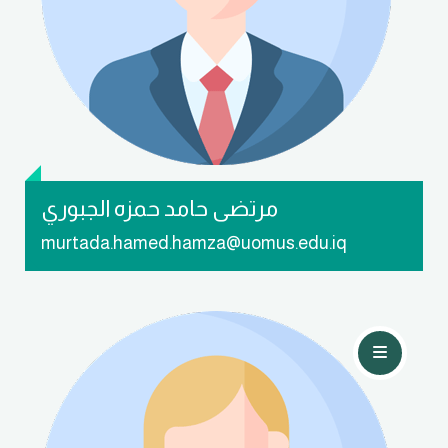
تواصل معي
مرتضى حامد حمزه الجبوري
murtada.hamed.hamza@uomus.edu.iq