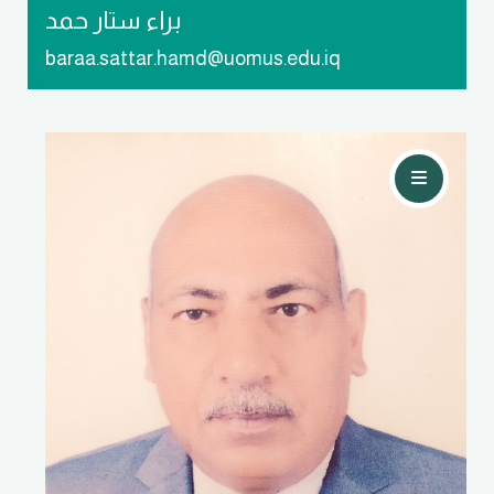
براء ستار حمد
baraa.sattar.hamd@uomus.edu.iq
تواصل معي