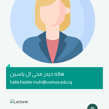
تواصل معي
هاله حيدر محي ال ياسين
halla.haider.muhi@uomus.edu.iq