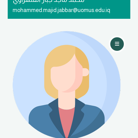
mohammed.majid.jabbar@uomus.edu.iq
تواصل معي