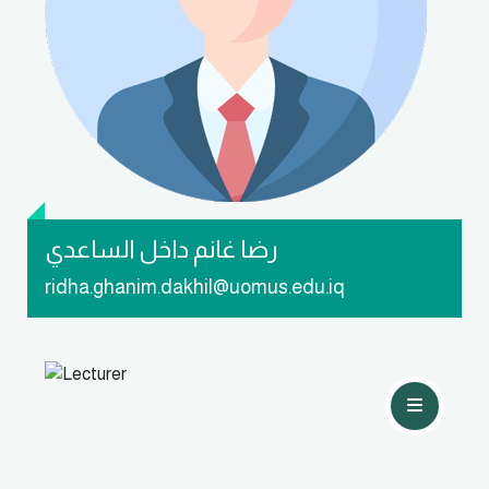
تواصل معي
رضا غانم داخل الساعدي
ridha.ghanim.dakhil@uomus.edu.iq