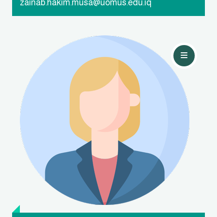
zainab.hakim.musa@uomus.edu.iq
تواصل معي