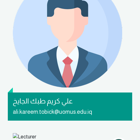
تواصل معي
علي كريم طبك الجايخ
ali.kareem.tobick@uomus.edu.iq