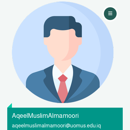
تواصل معي
AqeelMuslimAlmamoori
aqeelmuslimalmamoori@uomus.edu.iq