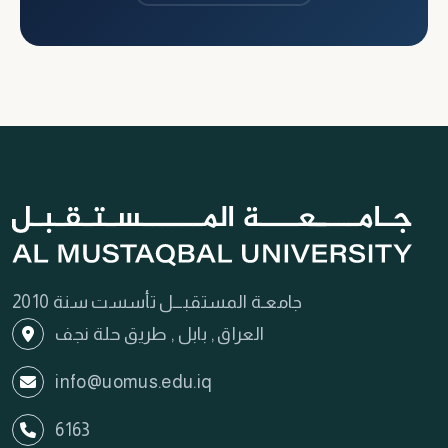
جامعـة المستقبـــل تأسست سنة 2010
العراق , بابل , طريق حلة نجف
info@uomus.edu.iq
6163