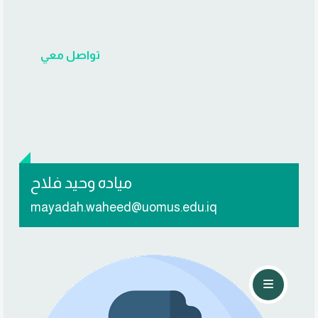
تواصل معي
مياده وحيد فلاح
mayadah.waheed@uomus.edu.iq