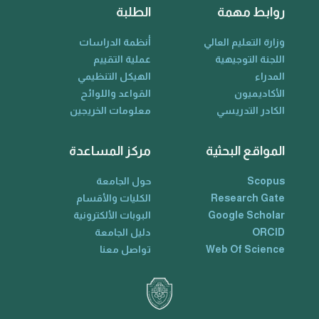
روابط مهمة
الطلبة
وزارة التعليم العالي
أنظمة الدراسات
اللجنة التوجيهية
عملية التقييم
المدراء
الهيكل التنظيمي
الأكاديميون
القواعد واللوائح
الكادر التدريسي
معلومات الخريجين
المواقع البحثية
مركز المساعدة
Scopus
حول الجامعة
Research Gate
الكليات والأقسام
Google Scholar
البوبات الألكترونية
ORCID
دليل الجامعة
Web Of Science
تواصل معنا