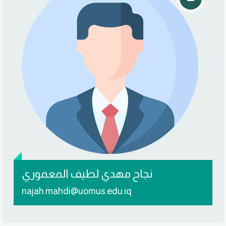
تواصل معي
نجاح مهدي لطيف المعموري
najah.mahdi@uomus.edu.iq