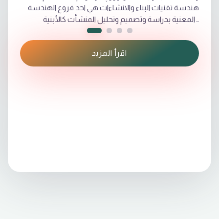
هندسة تقنيات البناء والانشاءات هي احد فروع الهندسة
والمعنية بدراسة وتصميم وتحليل المنشأت كالأبنية
والطرق والجسور والمطارات والموانئ والسدود .. يستقبل
قسم هندسة تقنيات البناء والانشاءات ضمن مدخلاته
اقرأ المزيد
الأصناف المدرجة ادناه
• يقبل في السنة الدراسية الأولى خريجوا الدراسة الاعدادية
للفرع العلمي والتطبيقي وبمعدل يتراوح بين 58-60%
•يقبل في السنة الدراسية الأولى خريجوا الدراسة الإعدادية
المهنية الصناعية / البناء والرسم الهندسي وبمعدل يتراوح
بين 60-62%
• يقبل في السنة الدراسية الأولى خريجوا المعاهد الفنية /
قسم البناء والانشاءات وبمعدل لايقل عن 65%
• الاجور الدراسية 2,750,000 دينار عراقي.
مدة الدراسة أربع سنوات ولغة الدراسة هي اللغة الانكليزية
يمنح الخريج بعدها شهادة بكالوريوس في هندسة تقنيات
البناء والانشاءات معادلة للشهادات الممنوحة في
الاختصاص من الكليات الهندسية التقنية العراقية الاخرى
ويمنح الخريج هوية نقابة المهندسين العراقية ويحق له
ممارسة مهنة هندسة البناء في دوائر الدولة والقطاع