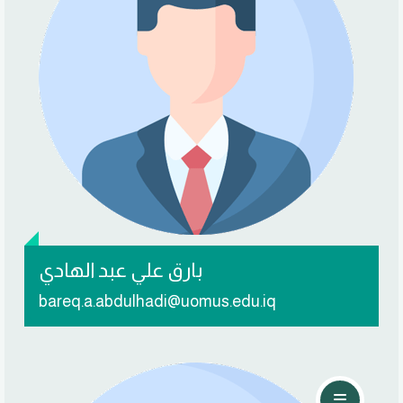
تواصل معي
بارق علي عبد الهادي
bareq.a.abdulhadi@uomus.edu.iq