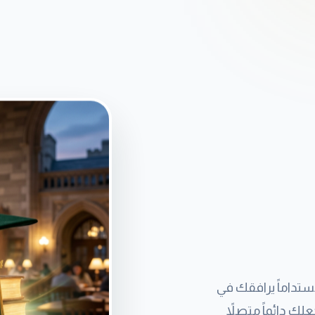
مستداماً يرافقك في
ك دائماً متصلاً