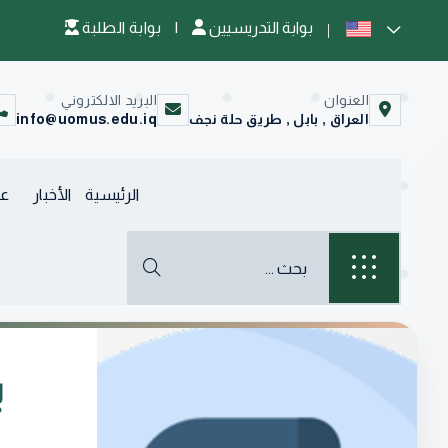
بوابة التدريسيين
|
بوابة الطلبة
العنوان
البريد الالكتروني
العراق , بابل , طريق حلة نجف
info@uomus.edu.iq
الرئيسية
الأخبار
عن
ب