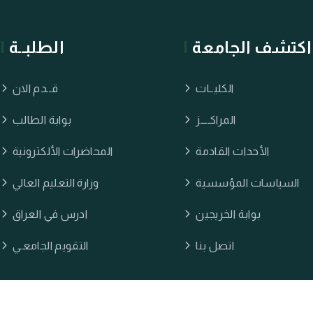
اكتشف الجامعة
الطلبــة
الكليــات
قــدم الان
المراكــــز
بوابة الطالب
الأحداث القادمة
المحاضرات الألكترونية
السياسات المؤسسية
وزارة التعليم العالي
بوابة الخريجين
ادرس في العراق
اتصل بنا
التقويم الجامعـي