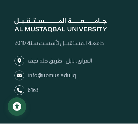
جامعـة المستقبـــل تأسست سنة 2010
العراق , بابل , طريق حلة نجف
info@uomus.edu.iq
6163