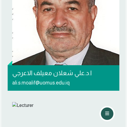
تواصل معي
ا.د.علي شعلان معيلف الاعرجي
ali.s.moalif@uomus.edu.iq