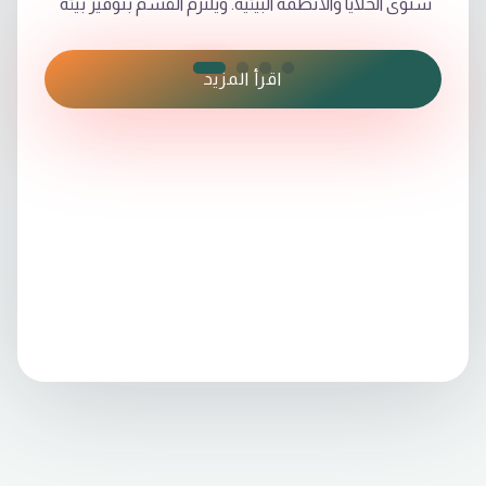
مستوى الخلايا والأنظمة البيئية. ويلتزم القسم بتوفير بيئة
تعلم داعمة ومحفزة، تشجع الطلاب على الابتكار والبحث
العلمي والمشاركة المجتمعية,يهدف القسم إلى تزويد
اقرأ المزيد
الطلاب بفهم عميق للكائنات الحية ,نسعى لتخريج أجيال
من الخبراء في مجالات علوم الحياة، مؤهلين للمساهمة في
تقدم المجتمع ورفعة الوطن من خلال العمل البحثي
والابتكار التكنولوجي.