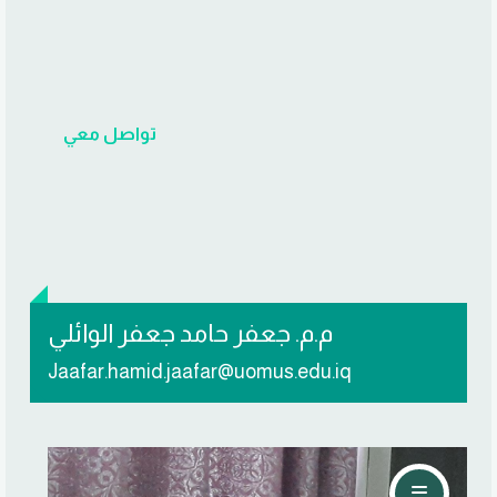
تواصل معي
م.م. جعفر حامد جعفر الوائلي
Jaafar.hamid.jaafar@uomus.edu.iq