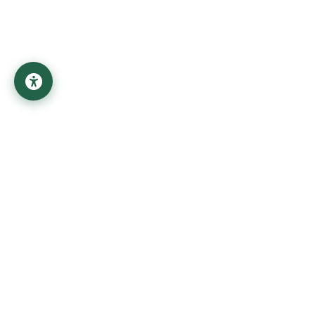
قسم
01