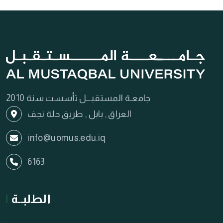
جامعـة المستقبـــل تأسست سنة 2010
العراق , بابل , طريق حلة نجف
info@uomus.edu.iq
6163
الطلبــة