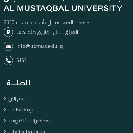
جامعـة المستقبـــل تأسست سنة 2010
العراق , بابل , طريق حلة نجف
info@uomus.edu.iq
6163
الطلبــة
قــدم الان
بوابة الطالب
المحاضرات الألكترونية
وزارة التعليم العالي