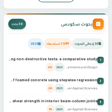
الأسم الرباعي واللقب: محمد لطيف حسين ضامن
بحوث سكوبس
30 بحث
30 إجمالي البحوث
110 استشهاد
2025
Harnessing machine learning for accurate estimation of concrete strength using non-destructive tests: a comparative study
1
Multiscale and Multidisciplinary Modeling, Experiments and Design
6
2025
Optimizing compressive strength of foamed concrete using stepwise regression
2
Discover Applied Sciences
2
2025
Machine learning-based prediction of shear strength in interior beam-column joints
3
Discover Applied Sciences
1
2025