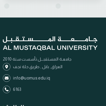
جامعـة المستقبـــل تأسست سنة 2010
العراق , بابل , طريق حلة نجف
info@uomus.edu.iq
6163