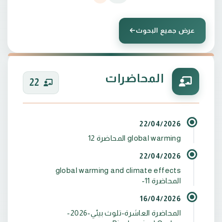
عرض جميع البحوث
البريد الالكتروني 1 :
mlh960960@gmail.com
المحاضرات
البريد الالكتروني 2 :
22
mohammed.lateef@uomus.edu.iq
التحصيل الاكاديمي واللقب العلمي: دكتوراه جيولوجيا-
22/04/2026
global warming المحاضرة 12
22/04/2026
global warming and climate effects
المحاضرة 11-
16/04/2026
المحاضرة العاشرة-تلوث بيئي-2026-