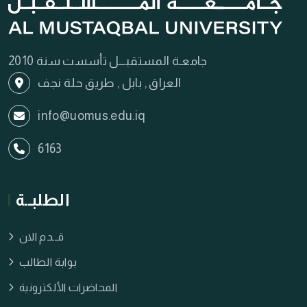
جامعـة المستقبـــل تأسست سنة 2010
العراق , بابل , طريق حلة نجف
info@uomus.edu.iq
6163
الطلبــة
قــدم الان
بوابة الطالب
المحاضرات الألكترونية