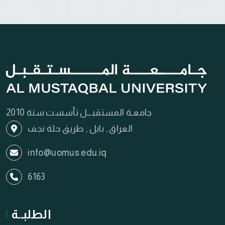
جامعـة المستقبـــل تأسست سنة 2010
العراق , بابل , طريق حلة نجف
info@uomus.edu.iq
6163
الطلبــة