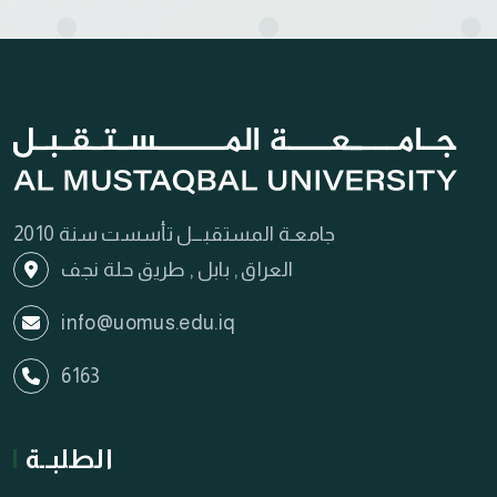
جامعـة المستقبـــل تأسست سنة 2010
العراق , بابل , طريق حلة نجف
info@uomus.edu.iq
6163
الطلبــة