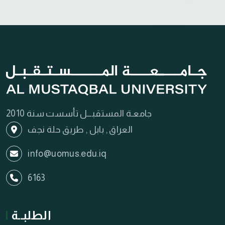
جامعـة المستقبـــل تأسست سنة 2010
العراق , بابل , طريق حلة نجف
info@uomus.edu.iq
6163
الطلبــة