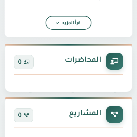
التحصيل الدراسي / بكالوريوس من كلية الرافدين
اقرأ المزيد
العمل حاليا / اعمل في كلية المستقبل الجامعه - قسم
المحاضرات
0
المشاريع
0
الايميل /
hassankhalid239@gmail.com