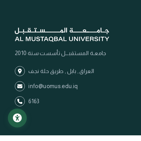
جامعـة المستقبـــل تأسست سنة 2010
العراق , بابل , طريق حلة نجف
info@uomus.edu.iq
6163