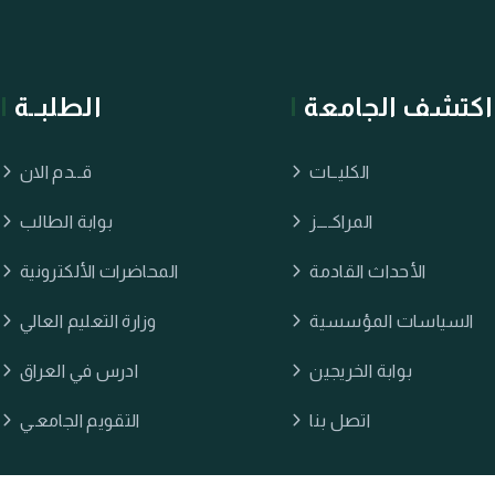
اكتشف الجامعة
الطلبــة
الكليــات
قــدم الان
المراكــــز
بوابة الطالب
الأحداث القادمة
المحاضرات الألكترونية
السياسات المؤسسية
وزارة التعليم العالي
بوابة الخريجين
ادرس في العراق
اتصل بنا
التقويم الجامعـي