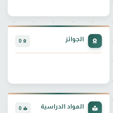
 التعليمية والعمل كرئيس وحدة فحص كثافة
الجوائز
0
ين(ع) كجزء من البرنامج التدريبي والتدريسي
المواد الدراسية
0