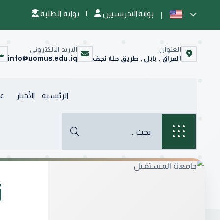
بوابة التدريسيين
|
بوابة الطلبة
العنوان
البريد الالكتروني
العراق , بابل , طريق حلة نجف
info@uomus.edu.iq
الرئيسية
الأخبار
عن
ز