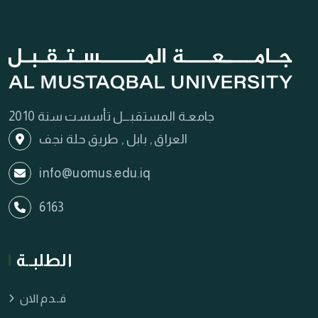
جامعـة المستقبـــل تأسست سنة 2010
العراق , بابل , طريق حلة نجف
info@uomus.edu.iq
6163
الطلبــة
قــدم الان