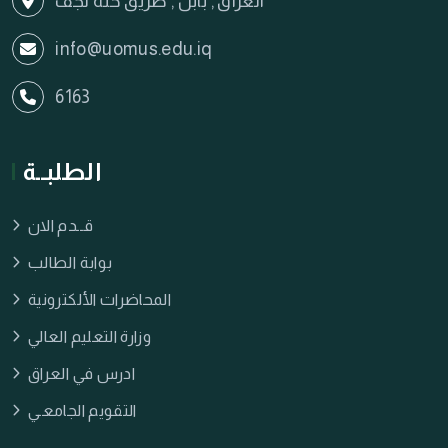
العراق , بابل , طريق حلة نجف
info@uomus.edu.iq
6163
الطلبــة
قــدم الان
بوابة الطالب
المحاضرات الألكترونية
وزارة التعليم العالي
ادرس في العراق
التقويم الجامعـي