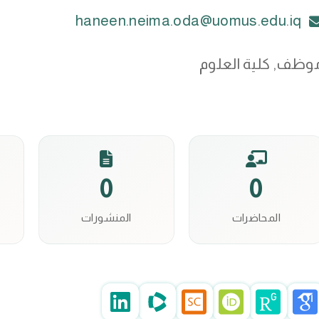
haneen.neima.oda@uomus.edu.iq
وظف, كلية العلوم
0
0
المحاضرات
المنشورات