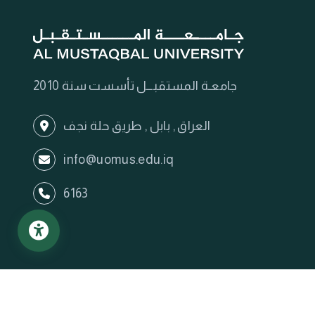
جامعـة المستقبـــل تأسست سنة 2010
العراق , بابل , طريق حلة نجف
info@uomus.edu.iq
6163