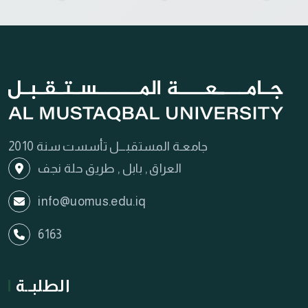
جامعـة المستقبـــل تأسست سنة 2010
العراق , بابل , طريق حلة نجف
info@uomus.edu.iq
6163
الطلبــة