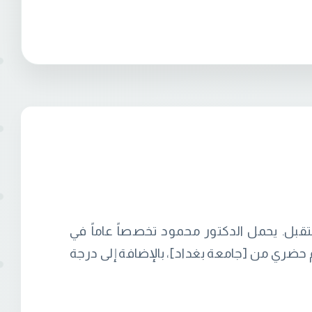
باسي هو أستاذ مساعد ورئيس قسم هندسة العمارة بجامعة المستقبل. يحمل الدكتور محمود تخصصاً عاماً في
حضري من [جامعة بغداد]، بالإضافة إلى درجة
صميم والتخطيط العمراني. الدكتور محمود له
 علمية متخصصة.