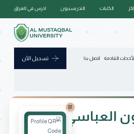
اكز
الكليات
التدريسييون
ادرس في العراق
تسجيل الآن
لأحداث القادمة
اتصل بنا
ن العباسي