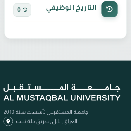
التاريخ الوظيفي
0
جامعـة المستقبـــل تأسست سنة 2010
العراق , بابل , طريق حلة نجف