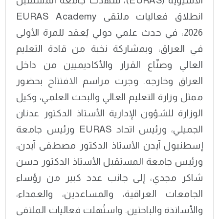
الآسيوية (EURAS)، شهدت جامعة المستقبل
انطلاق فعاليات ملتقى EURAS Academy
2026، في حدث علمي دولي يُعقد للمرة الأولى
في العراق، وبمشاركة نخبة من قادة التعليم
العالي وصنّاع القرار والأكاديميين من داخل
العراق وخارجه. وجرت مراسم الافتتاح بحضور
ممثل وزارة التعليم العالي والبحث العلمي، وكيل
الوزارة للشؤون الإدارية الأستاذ الدكتور عدنان
الجميلي، ورئيس اتحاد EURAS ورئيس جامعة
إسطنبول آيدن الأستاذ الدكتور مصطفى آيدن،
ورئيس جامعة المستقبل الأستاذ الدكتور حسن
شاكر مجدي، إلى جانب عدد كبير من رؤساء
الجامعات العراقية، والمساعدين، والعمداء،
والأساتذة والباحثين. واستُهلت فعاليات الملتقى