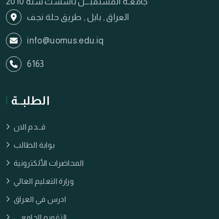
جامعـة المستقبـــل تأسست سنة 2010
العراق , بابل , طريق حلة نجف
info@uomus.edu.iq
6163
الطلبــة
قــدم الان
بوابة الطالب
المحاضرات الألكترونية
وزارة التعليم العالي
ادرس في العراق
التقويم الجامعـي