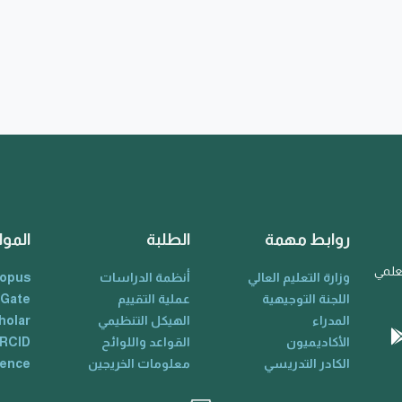
روابط مهمة
الطلبة
الموا
لعلمي
وزارة التعليم العالي
أنظمة الدراسات
opus
اللجنة التوجيهية
عملية التقييم
 Gate
المدراء
الهيكل التنظيمي
holar
الأكاديميون
القواعد واللوائح
RCID
الكادر التدريسي
معلومات الخريجين
ience