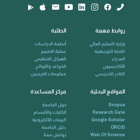
روابط مهمة
الطلبة
وزارة التعليم العالي
أنظمة الدراسات
اللجنة التوجيهية
عملية التقييم
المدراء
الهيكل التنظيمي
الأكاديميون
القواعد واللوائح
الكادر التدريسي
معلومات الخريجين
المواقع البحثية
مركز المساعدة
Scopus
حول الجامعة
Research Gate
الكليات والأقسام
Google Scholar
البوبات الألكترونية
ORCID
دليل الجامعة
Web Of Science
تواصل معنا