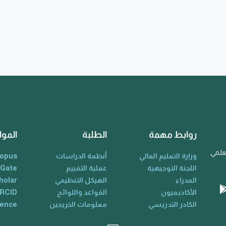
روابط مهمة
الطلبة
الموا
لعلمي
وزارة التعليم العالي
أنظمة الدراسات
opus
اللجنة التوجيهية
عملية التقييم
 Gate
المدراء
الهيكل التنظيمي
holar
الأكاديميون
القواعد واللوائح
RCID
الكادر التدريسي
معلومات الخريجين
ience