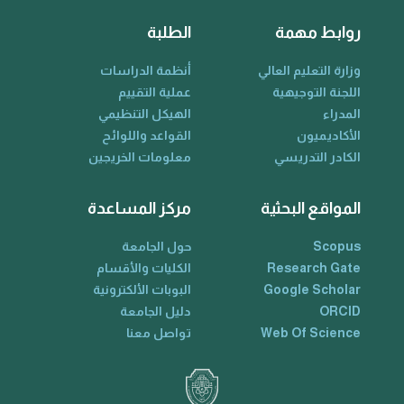
روابط مهمة
الطلبة
وزارة التعليم العالي
أنظمة الدراسات
اللجنة التوجيهية
عملية التقييم
المدراء
الهيكل التنظيمي
الأكاديميون
القواعد واللوائح
الكادر التدريسي
معلومات الخريجين
المواقع البحثية
مركز المساعدة
Scopus
حول الجامعة
Research Gate
الكليات والأقسام
Google Scholar
البوبات الألكترونية
ORCID
دليل الجامعة
Web Of Science
تواصل معنا