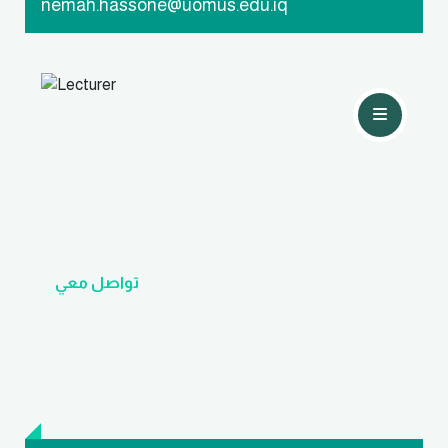
nemah.hassone@uomus.edu.iq
تواصل معي