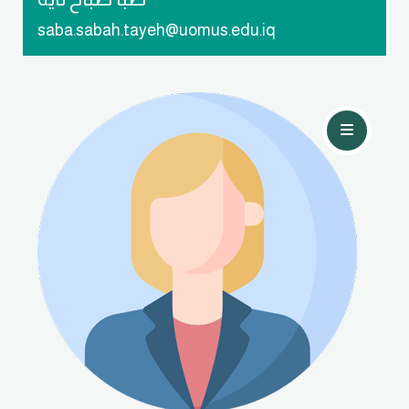
saba.sabah.tayeh@uomus.edu.iq
تواصل معي