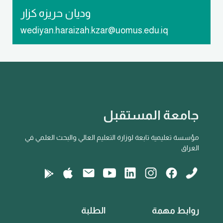
وديان حريزه كزار
wediyan.haraizah.kzar@uomus.edu.iq
جامعة المستقبل
مؤسسة تعليمية تابعة لوزارة التعليم العالي والبحث العلمي في
العراق
روابط مهمة
الطلبة