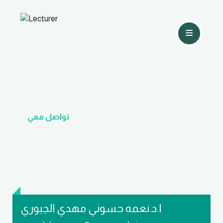
تواصل معي
ا.د.نعمه حسوني مهدي الجبوري