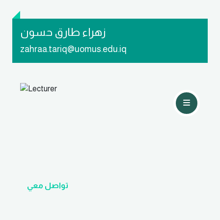
زهراء طارق حسون
zahraa.tariq@uomus.edu.iq
تواصل معي