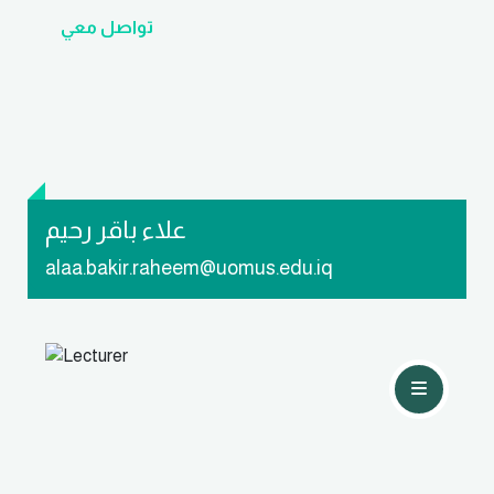
تواصل معي
علاء باقر رحيم
alaa.bakir.raheem@uomus.edu.iq