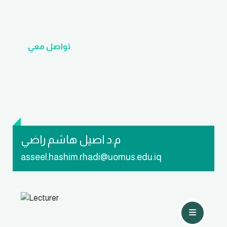
تواصل معي
م.د اصيل هاشم راضي
asseel.hashim.rhadi@uomus.edu.iq