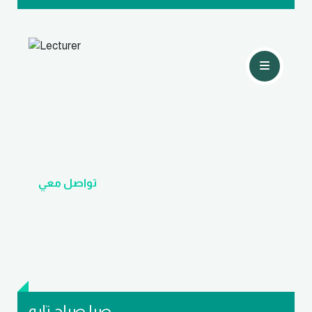
تواصل معي
صبا صباح تايه