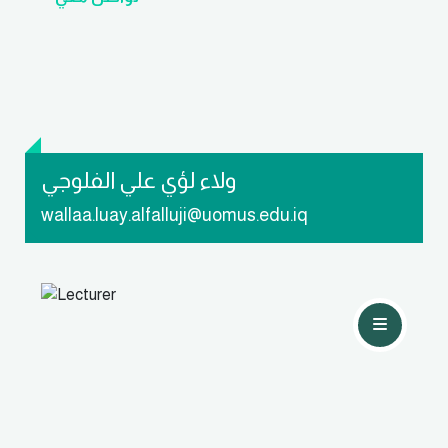
ولاء لؤي علي الفلوجي
wallaa.luay.alfalluji@uomus.edu.iq