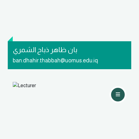
بان ظاهر ذباح الشمري
ban.dhahir.thabbah@uomus.edu.iq