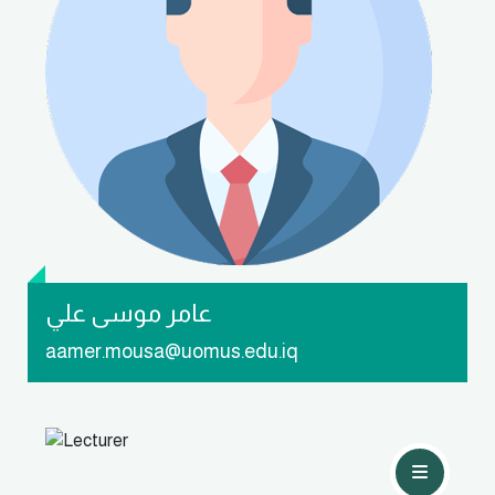
تواصل معي
عامر موسى علي
aamer.mousa@uomus.edu.iq