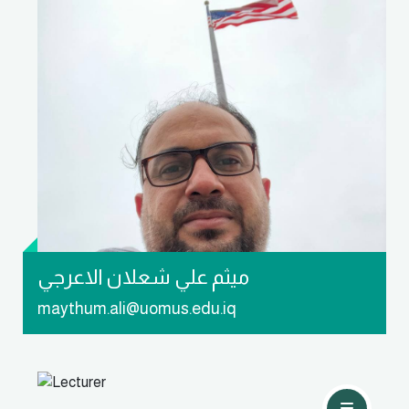
تواصل معي
ميثم علي شعلان الاعرجي
maythum.ali@uomus.edu.iq