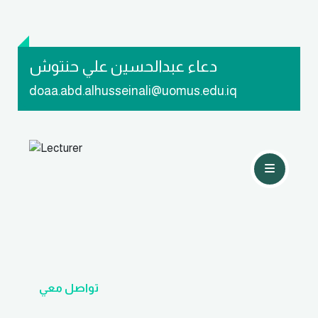
دعاء عبدالحسين علي حنتوش
doaa.abd.alhusseinali@uomus.edu.iq
تواصل معي