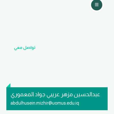
تواصل معي
عبدالحسين مزهر عريبي جواد المعموري
abdulhusein.mizhir@uomus.edu.iq