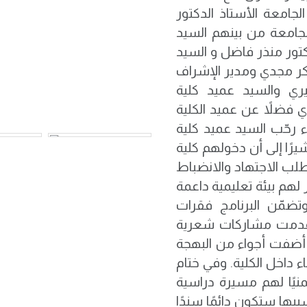
جامعة الأستاذ الدكتور
امعة من بينهم السيد
كتور منذر فاضل و السيد
ر مجدي ومدير الإشراف
يري والسيد عميد كلية
 فضلاً عن عميد الكلية
ء رحّب السيد عميد كلية
يرًا إلى أن دخولهم كلية
لب الاجتهاد والانضباط
 لهم بيئة تعليمية داعمة
ضمّن البرنامج فقرات
قُدمت مشاركات شعرية
أضفت أجواء من البهجة
 داخل الكلية. وفي ختام
منيًا لهم مسيرة دراسية
سييها ستكون دائمًا سندًا