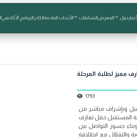
أخبار
حول
المعرض
النشاطات
الأحداث القادمة
الكادر
البرنامج الأكاديمي
ا
ف مميز لطلبة المرحلة
1793
قبل وبإشراف مباشر من
عة المستقبل حفل تعارف
وبناء جسور التواصل بين
ية والتفاؤل مع انطلاقة