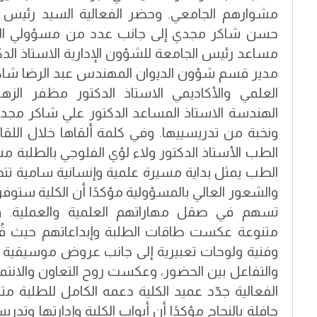
مشوارهم الجامعي. وحضر الفعالية السيد رئيس ال
حسن شاكر مجدي إلى جانب عدد من مسؤولي الج
مساعد رئيس الجامعة للشؤون الإدارية الاستاذ الد
مدير قسم شؤون الديوان المهندس عبد الرضا شاك
العلمي والأكاديمي الاستاذ الدكتور مظفر الزه
الهندسة الاستاذ المساعد الدكتور علي شاكر مجدي
ونخبة من تدريسييها. وفي كلمة ألقاها خلال اللقا
الطب الأستاذ الدكتور ولاء لؤي الفلوجي بالطلبة مش
الطب يمثل بداية مسيرة علمية وإنسانية سامية تتط
والشعور العالي بالمسؤولية مؤكدًا أن الكلية ستوفر
تسهم في صقل مهاراتهم العلمية والعملية. وت
متنوعة عكست طاقات الطلبة وإبداعاتهم حيث 
وفنية ولوحات تعبيرية إلى جانب عروض موسيقية 
والتفاعل بين الحضور، وعكست روح التعاون والانتماء
الفعالية جدّد عميد الكلية دعمه الكامل للطلبة مت
حافلة بالنجاح مؤكدًا أن أبواب الكلية وإدارتها وتدري