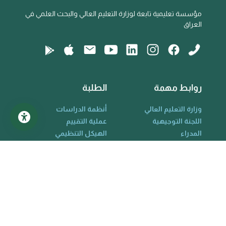
مؤسسة تعليمية تابعة لوزارة التعليم العالي والبحث العلمي في
العراق
روابط مهمة
الطلبة
وزارة التعليم العالي
أنظمة الدراسات
اللجنة التوجيهية
عملية التقييم
المدراء
الهيكل التنظيمي
الأكاديميون
القواعد واللوائح
الكادر التدريسي
معلومات الخريجين
المواقع البحثية
مركز المساعدة
Scopus
حول الجامعة
Research Gate
الكليات والأقسام