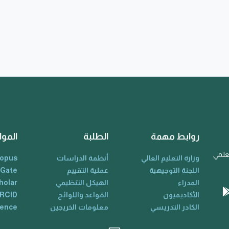
روابط مهمة
الطلبة
الموا
لعلمي
وزارة التعليم العالي
أنظمة الدراسات
opus
اللجنة التوجيهية
عملية التقييم
 Gate
المدراء
الهيكل التنظيمي
holar
الأكاديميون
القواعد واللوائح
RCID
الكادر التدريسي
معلومات الخريجين
ience