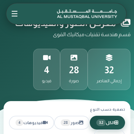
☰
معرض الصور والفيديوهات
قسم هندسة تقنيات ميكانيك القوى
4
28
32
إجمالي العناصر
صورة
فيديو
تصفية حسب النوع
الكل
صور
فيديوهات
4
28
32