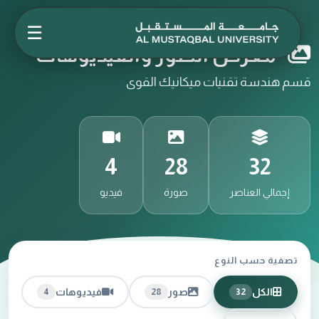
☰
معرض الصور والفيديوهات
قسم هندسة تقنيات ميكانيك القوى
4
28
32
إجمالي العناصر
صورة
فيديو
تصفية حسب النوع
الكل
صور
فيديوهات
4
28
32