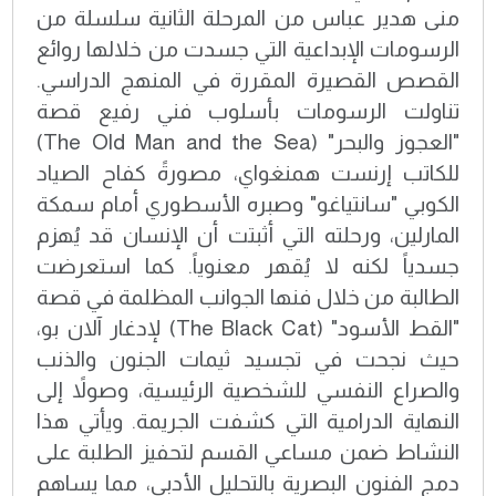
منى هدير عباس من المرحلة الثانية سلسلة من
الرسومات الإبداعية التي جسدت من خلالها روائع
القصص القصيرة المقررة في المنهج الدراسي.
تناولت الرسومات بأسلوب فني رفيع قصة
"العجوز والبحر" (The Old Man and the Sea)
للكاتب إرنست همنغواي، مصورةً كفاح الصياد
الكوبي "سانتياغو" وصبره الأسطوري أمام سمكة
المارلين، ورحلته التي أثبتت أن الإنسان قد يُهزم
جسدياً لكنه لا يُقهر معنوياً. كما استعرضت
الطالبة من خلال فنها الجوانب المظلمة في قصة
"القط الأسود" (The Black Cat) لإدغار آلان بو،
حيث نجحت في تجسيد ثيمات الجنون والذنب
والصراع النفسي للشخصية الرئيسية، وصولاً إلى
النهاية الدرامية التي كشفت الجريمة. ويأتي هذا
النشاط ضمن مساعي القسم لتحفيز الطلبة على
دمج الفنون البصرية بالتحليل الأدبي، مما يساهم