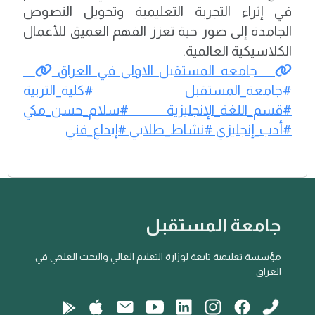
في إثراء التجربة التعليمية وتحويل النصوص
الجامدة إلى صور حية تعزز الفهم العميق للأعمال
الكلاسيكية العالمية.
جامعه المستقبل الاولى في العراق
#جامعة_المستقبل #كلية_التربية
#قسم_اللغة_الإنجليزية #سلام_حسن_مكي
#أدب_إنجليزي #نشاط_طلابي #إبداع_فني
جامعة المستقبل
مؤسسة تعليمية تابعة لوزارة التعليم العالي والبحث العلمي في
العراق