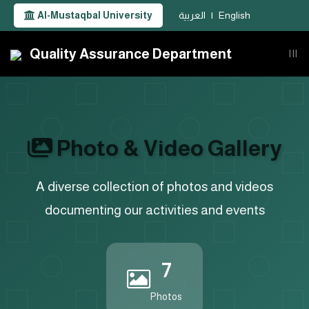
Al-Mustaqbal University
العربية
|
English
Quality Assurance Department
|||
Photo & Video Gallery
A diverse collection of photos and videos
documenting our activities and events
7
Photos