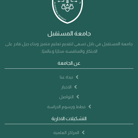
يمثل فرصة استراتيجية لتبادل الأفكار بين النخبة الأكاديمية
والطلبة، وتشجيع جيل الشباب على تقديم حلول عملية تسهم
في خدمة المجتمع وتحقق أهداف التنمية المستدامة. "الدعوة
جامعة المستقبل
عامة" تدعو جامعة المستقبل جميع منتسبيها، طلبتها،
والمهتمين بالشأن العلمي والتنموي للمشاركة الفاعلة في هذا
جامعة المستقبل في بابل تسعى لتقديم تعليم متميز وبناء جيل قادر على
الابتكار والمنافسة محليًا وعالميًا.
الحدث الدولي، والمساهمة في إثراء المجتمع بالأفكار الإبداعية
التي تعزز روح العمل الجماعي والتعاون.
عن الجامعة
نبذة عنا
الاخبار
التواصل
خطط ورسوم الدراسة
التشكيلات الادارية
المراكز العلمية