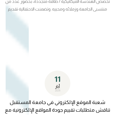
تخصص الهندسة الميكانيكية / طاقة متجددة، بحضور عدد من
منتسبي الجامعة وزملائه ومحبيه. وتضمنت الاحتفالية تقديم
التهاني والتبريكات بهذه المناسبة العلمية المتميزة، تقديرًا
لمسيرته الأكاديمية الحافلة بالعطاء والإنجازات العلمية والإدارية،
ولدوره البارز في تطوير العمل التقني والإلكتروني داخل الجامعة.
وأكد الحاضرون أن هذا الاستحقاق العلمي يعكس الكفاءة
والخبرة الأكاديمية التي يتمتع بها الأستاذ الدكتور أزهر محسن
عبد، متمنين له دوام النجاح والتوفيق ومزيدًا من التقدم والعطاء
في خدمة المسيرة التعليمية والأكاديمية. شعبة تكنولوجيا
المعلومات جامعة المستقبل
11
أيار
2026
شعبة الموقع الإلكتروني في جامعة المستقبل
تناقش متطلبات تقييم جودة المواقع الإلكترونية مع