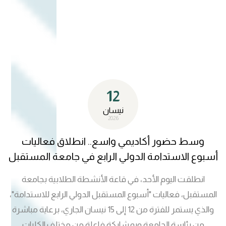
التقنية الحديثة، مؤكداً أن التحول الرقمي يمثل ركيزة أساسية في
استراتيجية الجامعة للارتقاء بجودة الأداء الأكاديمي والوصول إلى
مصاف الجامعات العالمية الذكية. من جانبهم، عبر منتسبو شعبة
تكنولوجيا المعلومات عن شكرهم واعتزازهم بهذا التثمين من
قبل رئاسة الجامعة، مؤكدين استمرارهم في مواكبة أحدث
التطورات التقنية وتقديم الحلول البرمجية المبتكرة التي تسهم في
12
تسهيل الإجراءات الأكاديمية وخدمة الطلبة والباحثين، بما ينسجم
مع رؤية جامعة المستقبل في الريادة والابتكار.
نيسان
2026
وسط حضور أكاديمي واسع.. انطلاق فعاليات
أسبوع الاستدامة الدولي الرابع في جامعة المستقبل
انطلقت اليوم الأحد، في قاعة الأنشطة الطلابية بجامعة
المستقبل، فعاليات "أسبوع المستقبل الدولي الرابع للاستدامة"،
والذي يستمر للفترة من 12 إلى 15 نيسان الجاري، برعاية مباشرة
من رئاسة الجامعة وبمشاركة فاعلة من مختلف الكليات