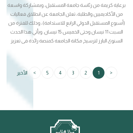
برعاية كريمة من رئاسة جامعة المستقبل، وبمشاركة واسعة
من الأكاديميين والطلبة، تعلن الجامعة عن انطلاق فعاليات
(أسبوع المستقبل الدولي الرابع للاستدامة)، وذلك للفترة من
السبت 11 نيسان وحتى الخميس 15 نيسان. ويأتي هذا الحدث
السنوي البارز لترسيخ مكانة الجامعة كمنصة رائدة في تعزيز
مفاهيم الاستدامة ونشر الوعي البيئي والمجتمعي، عبر أجندة
حافلة تجمع بين العلم، الثقافة، والرياضة. أبرز فعاليات الأسبوع:
الجانب العلمي والابتكاري: إقامة مؤتمرات علمية متخصصة في
<
1
2
3
4
5
>
الأخير
مجالات (الإدارة، الإعلام، القانون، والبيئة)، بالإضافة إلى معارض
تعرض أحدث ابتكارات ومشاريع الطلبة التي تواكب متطلبات
التنمية المستدامة. الجانب الثقافي والفني: تنظيم معارض فنية
وثقافية تسلط الضوء على المواهب الشابة وتبرز الإبداعات
الطلابية المختلفة. الأنشطة التفاعلية: باقة متنوعة من الفعاليات
الاجتماعية والرياضية المصممة لخلق بيئة جامعية محفزة وحيوية.
منصة لتبادل الخبرات وأكدت رئاسة الجامعة أن هذا الأسبوع