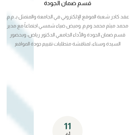
قسم ضمان الجودة
عقد كادر شعبة الموقع الإلكتروني في الجامعة والمتمثل بـ م.م.
محمد ميثم محمد وم.م. وميض ضياء شمسي اجتماعاً مع مدير
قسم ضمان الجودة والأداء الجامعي الدكتور رياض، وبحضور
السيدة وسناء، لمناقشة متطلبات تقييم جودة المواقع
الإلكترونية ضمن معايير وزارة التعليم العالي والبحث العلمي.
وشهد الاجتماع مناقشة المعايير الفنية والأكاديمية الخاصة
بتطوير الموقع الإلكتروني للجامعة، وآليات تحسين جودة المحتوى
الرقمي والخدمات الإلكترونية بما ينسجم مع متطلبات التصنيف
الوزاري. كما جرى التأكيد على أهمية الموقع الإلكتروني بوصفه
واجهة الجامعة الرقمية ودوره في تعزيز التواصل الأكاديمي وإبراز
الهوية المؤسسية ودعم مؤشرات الجودة والتحول الرقمي في
مؤسسات التعليم العالي.
11
أيار