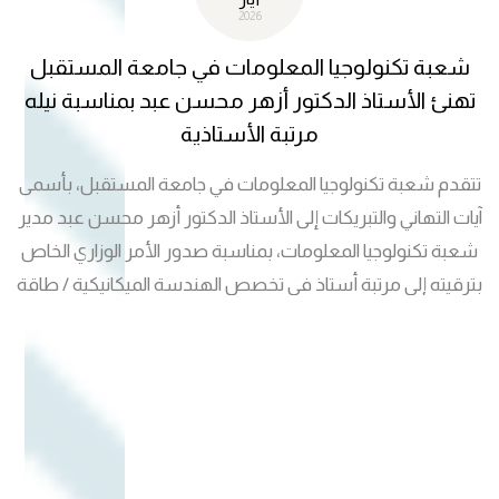
2026
شعبة تكنولوجيا المعلومات في جامعة المستقبل
تهنئ الأستاذ الدكتور أزهر محسن عبد بمناسبة نيله
مرتبة الأستاذية
تتقدم شعبة تكنولوجيا المعلومات في جامعة المستقبل، بأسمى
آيات التهاني والتبريكات إلى الأستاذ الدكتور أزهر محسن عبد مدير
شعبة تكنولوجيا المعلومات، بمناسبة صدور الأمر الوزاري الخاص
بترقيته إلى مرتبة أستاذ في تخصص الهندسة الميكانيكية / طاقة
متجددة. ويأتي هذا الإنجاز العلمي تتويجًا لمسيرته الأكاديمية
الحافلة بالعطاء والتميز في مجالات البحث العلمي والتطوير
الأكاديمي، فضلًا عن جهوده المتميزة في إدارة وتطوير العمل
التقني والإداري داخل الجامعة. إن هذه الترقية تمثل إضافة علمية
نوعية لجامعة المستقبل، وتعكس الكفاءة والخبرة العلمية التي
يتمتع بها الأستاذ الدكتور أزهر محسن عبد، متمنين له دوام