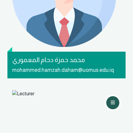
تواصل معي
محمد حمزة دحام المعموري
mohammed.hamzah.daham@uomus.edu.iq