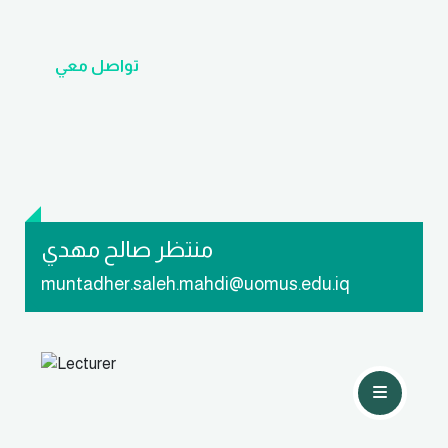
تواصل معي
منتظر صالح مهدي
muntadher.saleh.mahdi@uomus.edu.iq