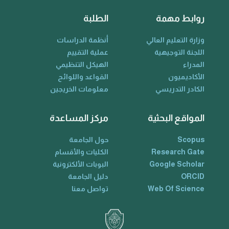
روابط مهمة
الطلبة
وزارة التعليم العالي
أنظمة الدراسات
اللجنة التوجيهية
عملية التقييم
المدراء
الهيكل التنظيمي
الأكاديميون
القواعد واللوائح
الكادر التدريسي
معلومات الخريجين
المواقع البحثية
مركز المساعدة
Scopus
حول الجامعة
Research Gate
الكليات والأقسام
Google Scholar
البوبات الألكترونية
ORCID
دليل الجامعة
Web Of Science
تواصل معنا