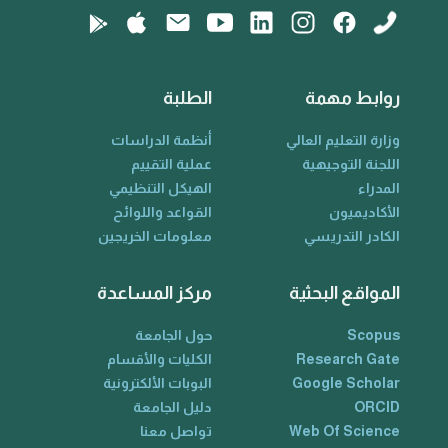
روابط مهمة
الطلبة
وزارة التعليم العالي
أنظمة الدراسات
اللجنة التوجيهية
عملية التقييم
المدراء
الهيكل التنظيمي
الأكاديميون
القواعد واللوائح
الكادر التدريسي
معلومات الخريجين
المواقع البحثية
مركز المساعدة
Scopus
حول الجامعة
Research Gate
الكليات والأقسام
Google Scholar
البوبات الألكترونية
ORCID
دليل الجامعة
Web Of Science
تواصل معنا