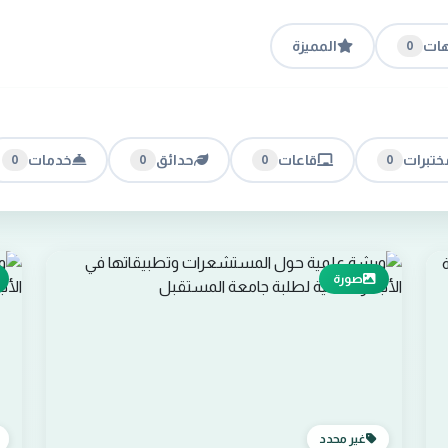
هات
المميزة
0
ختبرات
قاعات
حدائق
خدمات
0
0
0
0
صورة
غير محدد