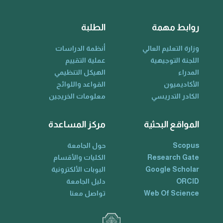
روابط مهمة
الطلبة
وزارة التعليم العالي
أنظمة الدراسات
اللجنة التوجيهية
عملية التقييم
المدراء
الهيكل التنظيمي
الأكاديميون
القواعد واللوائح
الكادر التدريسي
معلومات الخريجين
المواقع البحثية
مركز المساعدة
Scopus
حول الجامعة
Research Gate
الكليات والأقسام
Google Scholar
البوبات الألكترونية
ORCID
دليل الجامعة
Web Of Science
تواصل معنا