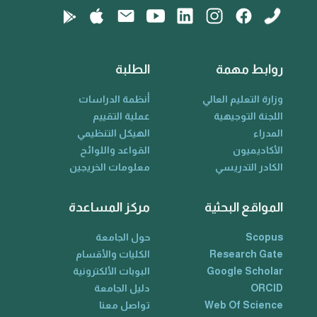
روابط مهمة
الطلبة
وزارة التعليم العالي
أنظمة الدراسات
اللجنة التوجيهية
عملية التقييم
المدراء
الهيكل التنظيمي
الأكاديميون
القواعد واللوائح
الكادر التدريسي
معلومات الخريجين
المواقع البحثية
مركز المساعدة
Scopus
حول الجامعة
Research Gate
الكليات والأقسام
Google Scholar
البوبات الألكترونية
ORCID
دليل الجامعة
Web Of Science
تواصل معنا