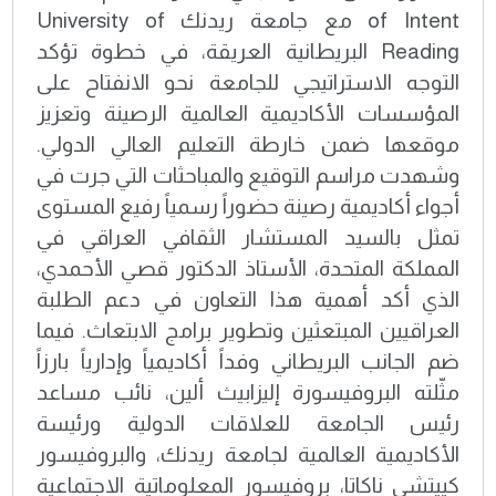
of Intent مع جامعة ريدنك University of
Reading البريطانية العريقة، في خطوة تؤكد
التوجه الاستراتيجي للجامعة نحو الانفتاح على
المؤسسات الأكاديمية العالمية الرصينة وتعزيز
موقعها ضمن خارطة التعليم العالي الدولي.
وشهدت مراسم التوقيع والمباحثات التي جرت في
أجواء أكاديمية رصينة حضوراً رسمياً رفيع المستوى
تمثل بالسيد المستشار الثقافي العراقي في
المملكة المتحدة، الأستاذ الدكتور قصي الأحمدي،
الذي أكد أهمية هذا التعاون في دعم الطلبة
العراقيين المبتعثين وتطوير برامج الابتعاث. فيما
ضم الجانب البريطاني وفداً أكاديمياً وإدارياً بارزاً
مثّلته البروفيسورة إليزابيث ألين، نائب مساعد
رئيس الجامعة للعلاقات الدولية ورئيسة
الأكاديمية العالمية لجامعة ريدنك، والبروفيسور
كييتشي ناكاتا، بروفيسور المعلوماتية الاجتماعية