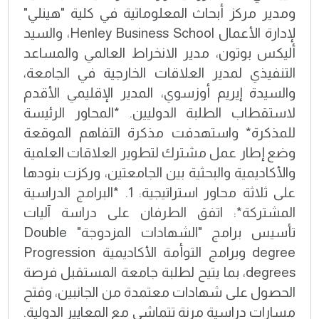
ومدير مركز أبحاث المعلوماتية في كلية "هينلي"
لإدارة الأعمال Henley Business School، والسيد
أليكس بوتون، مدير الانخراط العالمي والمساعد
التنفيذي لمدير العلاقات الخارجية في الجامعة،
والسيدة إيريم أوزسوي، المدير الإقليمي الأقدم
لاستقطاب الطلبة الدوليين. *المحاور الرئيسة
للمذكرة* واستهدفت مذكرة التفاهم الموقعة
وضع إطار عمل مشترك لتطوير العلاقات العلمية
والأكاديمية والبحثية بين الجامعتين، وركزت بنودها
على ثلاثة محاور استراتيجية: 1. *البرامج الدراسية
المشتركة*: اتفق الطرفان على دراسة آليات
تأسيس برامج "الشهادات المزدوجة" Double
degree وبرامج التوأمة الأكاديمية Progression
degrees، بما يتيح لطلبة جامعة المستقبل فرصة
الحصول على شهادات معتمدة من الجانبين، وفتح
مسارات دراسية مرنة تتماشى مع المعايير الدولية.