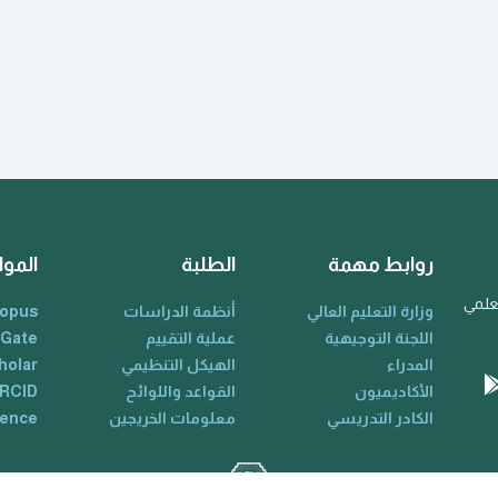
روابط مهمة
الطلبة
الموا
لعلمي
وزارة التعليم العالي
أنظمة الدراسات
opus
اللجنة التوجيهية
عملية التقييم
 Gate
المدراء
الهيكل التنظيمي
holar
الأكاديميون
القواعد واللوائح
RCID
الكادر التدريسي
معلومات الخريجين
ience