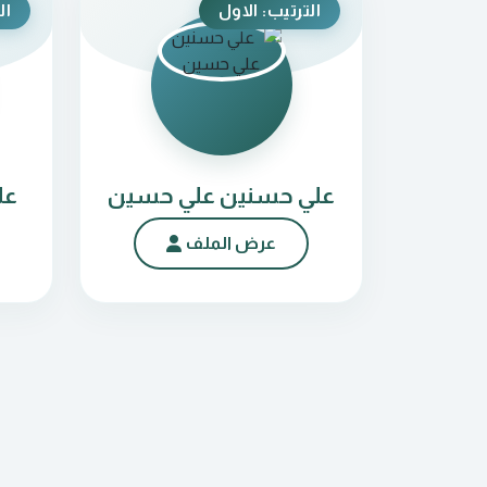
الترتيب: الاول
ال
علي حسنين علي حسين
عل
عرض الملف