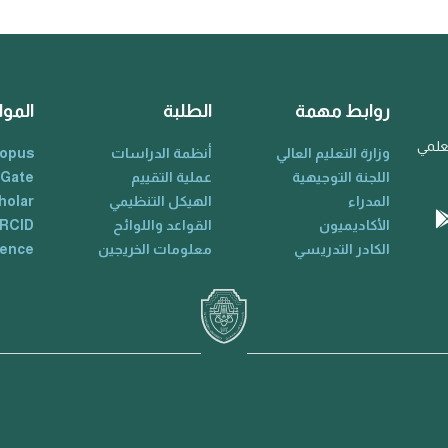
روابط مهمة
الطلبة
الموا
لعلمي
وزارة التعليم العالي
أنظمة الدراسات
opus
اللجنة التوجيهية
عملية التقييم
 Gate
المدراء
الهيكل التنظيمي
holar
الأكاديميون
القواعد واللوائح
RCID
الكادر التدريسي
معلومات الخريجين
ience