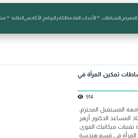
المعرض
النشاطات
الأحداث القادمة
الكادر
البرنامج الأكاديمي
الطلبة
مشا
اطات تمكين المرأة في
914
معة المستقبل المحترم،
اذ المساعد الدكتور أزهر
قنيات ميكانيك القوى،
ن المرأة في قسم هندسة