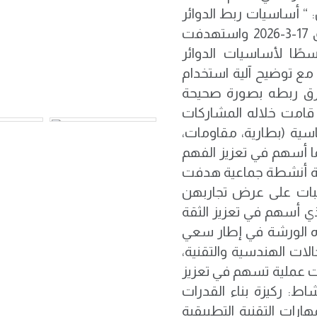
“ أساسيات ربط الدوائر
الكهربائية وقياس التيار” وذلك يوم الثلاثاء الموافق 17-3-2026 واستهدفت
ًا لأساسيات الدوائر
)، مع توضيح آلية استخدام
طرق ربطه بصورة صحيحة
ا، قامت خلاله المشاركات
سية (بطارية، مقاومات،
ما أسهم في تعزيز الفهم
رشة أنشطة جماعية هدفت
لبات على عرض تجاربهن
لذي أسهم في تعزيز الثقة
ذه الورشة في إطار سعي
لات الهندسية والتقنية،
ت عملية تسهم في تعزيز
ط: ركيزة بناء القدرات
ارات التقنية التطبيقية