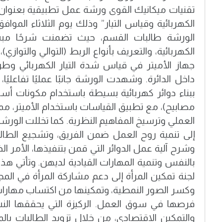
تقنيات ميكانيك القوى ورشة عمل تطبيقية بعنوان: 
الورشة طالبات القسم، حيث تضمنت شرحًا مبسط
الكهربائية، والتعريف بأنواع الربط (التوالي والتوازي
جهاز الأميتر في قياس شدة التيار الكهربائي و
داخل الدائرة. وشهدت الورشة جانبًا عمليًا تفاعليً
ببناء دوائر كهربائية بسيطة باستخدام مكونات أسا
مصابيح)، مع تطبيق القياسات باستخدام الأميتر، م
العملي وترسيخ المفاهيم النظرية. كما تخللت الو
إلى تنمية روح العمل ضمن الفريق، وتشجيع الطا
وشرح آلية عمل الدوائر التي قمن بتنفيذها، الأمر ا
بالنفس وتنمية المهارات القيادية لديهن. وتأتي ه
لجنة تمكين المرأة إلى دعم مشاركة المرأة في المجا
وكسر الصور النمطية، وتمكينها من اكتساب مهارا
فرصها في سوق العمل. الركيزة التي يحققها النشا
والتمكين الاقتصادي، من خلال تزويد الطالبات بالمه