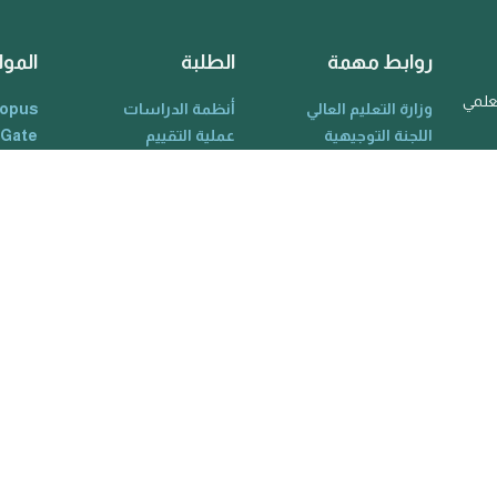
روابط مهمة
الطلبة
الموا
لعلمي
وزارة التعليم العالي
أنظمة الدراسات
opus
اللجنة التوجيهية
عملية التقييم
 Gate
المدراء
الهيكل التنظيمي
holar
الأكاديميون
القواعد واللوائح
RCID
الكادر التدريسي
معلومات الخريجين
ience